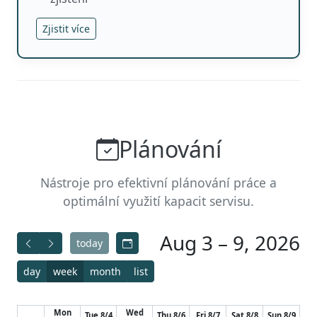
Zjistit více
Plánování
Nástroje pro efektivní plánování práce a
optimální využití kapacit servisu.
Aug 3 – 9, 2026
today
day
week
month
list
Mon
Wed
Tue 8/4
Thu 8/6
Fri 8/7
Sat 8/8
Sun 8/9