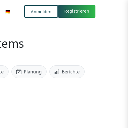
Anmelden
🇩🇪
Registrieren
🇩🇪
Anmelden
Registrieren
stems
te
Planung
Berichte