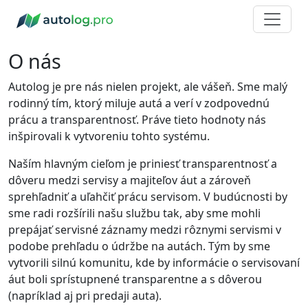
O nás
Autolog je pre nás nielen projekt, ale vášeň. Sme malý
rodinný tím, ktorý miluje autá a verí v zodpovednú
prácu a transparentnosť. Práve tieto hodnoty nás
inšpirovali k vytvoreniu tohto systému.
Naším hlavným cieľom je priniesť transparentnosť a
dôveru medzi servisy a majiteľov áut a zároveň
sprehľadniť a uľahčiť prácu servisom. V budúcnosti by
sme radi rozšírili našu službu tak, aby sme mohli
prepájať servisné záznamy medzi rôznymi servismi v
podobe prehľadu o údržbe na autách. Tým by sme
vytvorili silnú komunitu, kde by informácie o servisovaní
áut boli sprístupnené transparentne a s dôverou
(napríklad aj pri predaji auta).