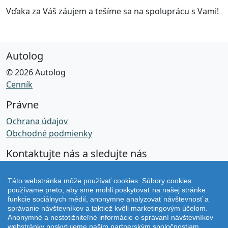
Vďaka za Váš záujem a tešíme sa na spoluprácu s Vami!
Autolog
© 2026 Autolog
Cenník
Právne
Ochrana údajov
Obchodné podmienky
Kontaktujte nás a sledujte nás
Facebook
Táto webstránka môže používať cookies. Súbory cookies
používame preto, aby sme mohli poskytovať na našej stránke
Instagram
funkcie sociálnych médií, anonymne analyzovať návštevnosť a
správanie návštevníkov a taktiež kvôli marketingovým účelom.
Anonymné a nestotižniteľné informácie o správaní návštevníkov
Verzia v2.79.0
webstránky poskytujeme našim partnerským spoločnostiam