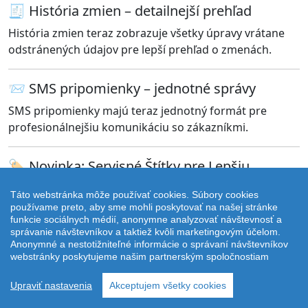
🧾 História zmien – detailnejší prehľad
História zmien teraz zobrazuje všetky úpravy vrátane
odstránených údajov pre lepší prehľad o zmenách.
📨 SMS pripomienky – jednotné správy
SMS pripomienky majú teraz jednotný formát pre
profesionálnejšiu komunikáciu so zákazníkmi.
🏷️ Novinka: Servisné Štítky pre Lepšiu
Organizáciu!
Táto webstránka môže používať cookies. Súbory cookies
Pridali sme možnosť tlače špecializovaných servisných
používame preto, aby sme mohli poskytovať na našej stránke
štítkov, ktoré vám pomôžu lepšie organizovať a
funkcie sociálnych médií, anonymne analyzovať návštevnosť a
správanie návštevníkov a taktiež kvôli marketingovým účelom.
označovať vykonané práce na vozidlách.
Anonymné a nestotižniteľné informácie o správaní návštevníkov
webstránky poskytujeme našim partnerským spoločnostiam
🛢️ Štítok pre olejový interval a výmenu oleja
❄️ Štítok pre servis klimatizácie s podrobnými
Upraviť nastavenia
Akceptujem všetky cookies
informáciami