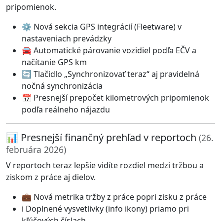
pripomienok.
⚙️ Nová sekcia GPS integrácií (Fleetware) v
nastaveniach prevádzky
🚘 Automatické párovanie vozidiel podľa EČV a
načítanie GPS km
🔄 Tlačidlo „Synchronizovať teraz“ aj pravidelná
nočná synchronizácia
📅 Presnejší prepočet kilometrových pripomienok
podľa reálneho nájazdu
📊 Presnejší finančný prehľad v reportoch
(26.
februára 2026)
V reportoch teraz lepšie vidíte rozdiel medzi tržbou a
ziskom z práce aj dielov.
💼 Nová metrika tržby z práce popri zisku z práce
ℹ️ Doplnené vysvetlivky (info ikony) priamo pri
kľúčových číslach