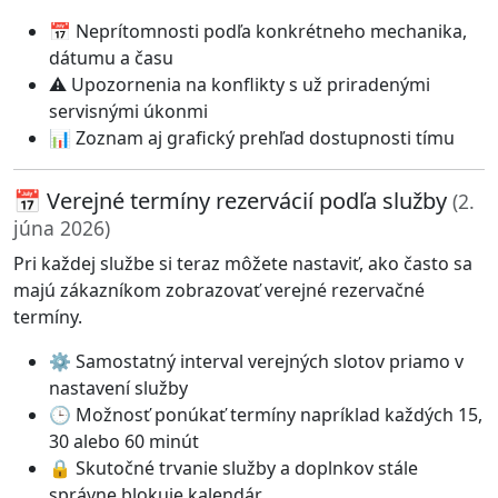
📅 Neprítomnosti podľa konkrétneho mechanika,
dátumu a času
⚠️ Upozornenia na konflikty s už priradenými
servisnými úkonmi
📊 Zoznam aj grafický prehľad dostupnosti tímu
📅 Verejné termíny rezervácií podľa služby
(2.
júna 2026)
Pri každej službe si teraz môžete nastaviť, ako často sa
majú zákazníkom zobrazovať verejné rezervačné
termíny.
⚙️ Samostatný interval verejných slotov priamo v
nastavení služby
🕒 Možnosť ponúkať termíny napríklad každých 15,
30 alebo 60 minút
🔒 Skutočné trvanie služby a doplnkov stále
správne blokuje kalendár