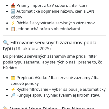
📥 Priamy import z CSV súboru Inter Cars
🔄 Automatické doplnenie názvov, cien a EAN
kódov
⚡ Rýchlejšie vytváranie servisných záznamov
📋 Jednoduchá práca s objednávkami
🔍 Filtrovanie servisných záznamov podľa
typu
(18. októbra 2025)
Do prehľadu servisných záznamov sme pridali filter
podľa typu záznamu, aby ste rýchlo našli presne to, čo
hľadáte.
🗂️ Prepínač: Všetko / Iba servisné záznamy / Iba
cenové ponuky
⚡ Rýchle filtrovanie – výber sa použije automaticky
🔎 Funguje spolu s vyhľadávaním aj filtrom stavu
🏷️ Verejné Meno Dielne – Dva Názvy pre