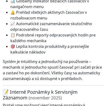
📊 Globálny indikátor bežiacich časovačov v
navigačnom menu
🔔 Prehľad všetkých aktívnych časovačov v
rozbaľovacom menu
📈 Automatické zaznamenávanie skutočného
odpracovaného času
📋 Podrobné reporty odpracovaných hodín pre
každého mechanika
🎯 Lepšia kontrola produktivity a presnejšie
kalkulácie nákladov
Systém je intuitívny a jednoduchý na používanie –
mechanik si jednoducho spustí časovač pri začatí práce
a zastaví ho po dokončení. Všetky časy sa automaticky
zaznamenávajú a sú dostupné v prehľadoch.
📝 Interné Poznámky k Servisným
Záznamom
(november 2025)
Pridali sme možnosť viesť interné poznámky k