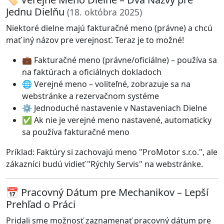
Jednu Dielňu
(18. októbra 2025)
Niektoré dielne majú fakturačné meno (právne) a chcú
mať iný názov pre verejnosť. Teraz je to možné!
💼 Fakturačné meno (právne/oficiálne) – používa sa
na faktúrach a oficiálnych dokladoch
🌐 Verejné meno – voliteľné, zobrazuje sa na
webstránke a rezervačnom systéme
⚙️ Jednoduché nastavenie v Nastaveniach Dielne
✅ Ak nie je verejné meno nastavené, automaticky
sa používa fakturačné meno
Príklad: Faktúry si zachovajú meno "ProMotor s.r.o.", ale
zákazníci budú vidieť "Rýchly Servis" na webstránke.
📅 Pracovný Dátum pre Mechanikov – Lepší
Prehľad o Práci
Pridali sme možnosť zaznamenať pracovný dátum pre