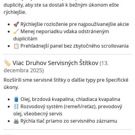
duplicity, aby ste sa dostali k bežným úkonom ešte
rýchlejšie.
🚀 Rýchlejšie rozloženie pre najpoužívanejšie akcie
🧹 Menej neporiadku vďaka odstráneným
duplicitám
📋 Prehľadnejší panel bez zbytočného scrollovania
🏷️ Viac Druhov Servisných Štítkov
(13.
decembra 2025)
Rozšírili sme servisné štítky o ďalšie typy pre špecifické
úkony.
🛢️ Olej, brzdová kvapalina, chladiaca kvapalina
⛓️ Rozvodový systém (remeň/reťaz), prevodový
olej, všeobecný servis
🖨️ Rýchla tlač priamo zo servisného záznamu