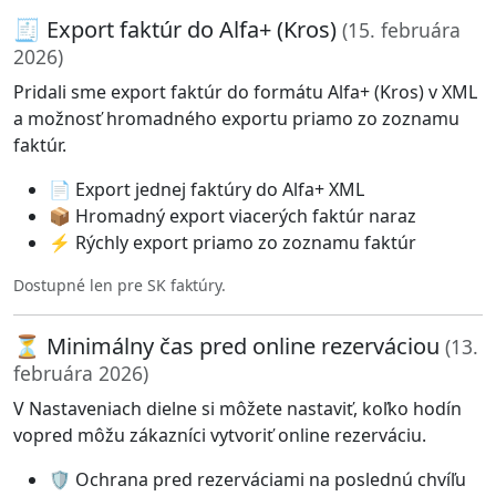
🧾 Export faktúr do Alfa+ (Kros)
(15. februára
2026)
Pridali sme export faktúr do formátu Alfa+ (Kros) v XML
a možnosť hromadného exportu priamo zo zoznamu
faktúr.
📄 Export jednej faktúry do Alfa+ XML
📦 Hromadný export viacerých faktúr naraz
⚡ Rýchly export priamo zo zoznamu faktúr
Dostupné len pre SK faktúry.
⏳ Minimálny čas pred online rezerváciou
(13.
februára 2026)
V Nastaveniach dielne si môžete nastaviť, koľko hodín
vopred môžu zákazníci vytvoriť online rezerváciu.
🛡️ Ochrana pred rezerváciami na poslednú chvíľu