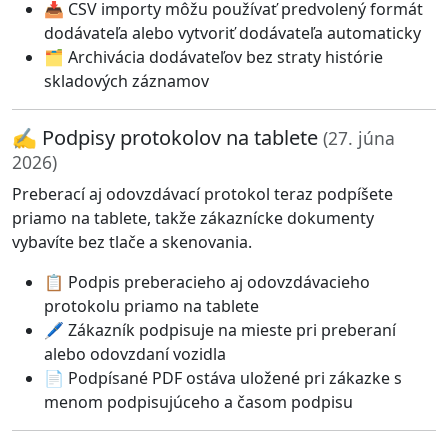
📥 CSV importy môžu používať predvolený formát
dodávateľa alebo vytvoriť dodávateľa automaticky
🗂️ Archivácia dodávateľov bez straty histórie
skladových záznamov
✍️ Podpisy protokolov na tablete
(27. júna
2026)
Preberací aj odovzdávací protokol teraz podpíšete
priamo na tablete, takže zákaznícke dokumenty
vybavíte bez tlače a skenovania.
📋 Podpis preberacieho aj odovzdávacieho
protokolu priamo na tablete
🖊️ Zákazník podpisuje na mieste pri preberaní
alebo odovzdaní vozidla
📄 Podpísané PDF ostáva uložené pri zákazke s
menom podpisujúceho a časom podpisu