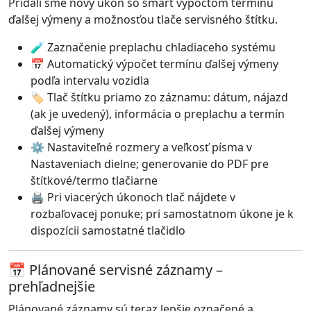
Pridali sme nový úkon so smart výpočtom termínu
ďalšej výmeny a možnosťou tlače servisného štítku.
🧪 Zaznačenie preplachu chladiaceho systému
📅 Automatický výpočet termínu ďalšej výmeny
podľa intervalu vozidla
🏷️ Tlač štítku priamo zo záznamu: dátum, nájazd
(ak je uvedený), informácia o preplachu a termín
ďalšej výmeny
⚙️ Nastaviteľné rozmery a veľkosť písma v
Nastaveniach dielne; generovanie do PDF pre
štítkové/termo tlačiarne
🖨️ Pri viacerých úkonoch tlač nájdete v
rozbaľovacej ponuke; pri samostatnom úkone je k
dispozícii samostatné tlačidlo
📅 Plánované servisné záznamy –
prehľadnejšie
Plánované záznamy sú teraz lepšie označené a