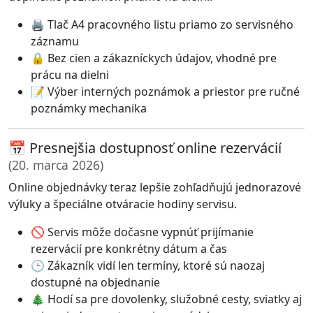
🖨️ Tlač A4 pracovného listu priamo zo servisného
záznamu
🔒 Bez cien a zákazníckych údajov, vhodné pre
prácu na dielni
📝 Výber interných poznámok a priestor pre ručné
poznámky mechanika
📅 Presnejšia dostupnosť online rezervácií
(20. marca 2026)
Online objednávky teraz lepšie zohľadňujú jednorazové
výluky a špeciálne otváracie hodiny servisu.
🚫 Servis môže dočasne vypnúť prijímanie
rezervácií pre konkrétny dátum a čas
🕒 Zákazník vidí len termíny, ktoré sú naozaj
dostupné na objednanie
🎄 Hodí sa pre dovolenky, služobné cesty, sviatky aj