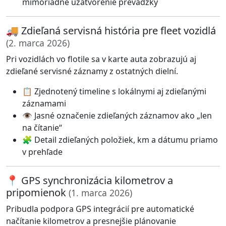
mimoriadne uzatvorenie prevádzky
🚚 Zdieľaná servisná história pre fleet vozidlá
(2. marca 2026)
Pri vozidlách vo flotile sa v karte auta zobrazujú aj
zdieľané servisné záznamy z ostatných dielní.
📋 Zjednotený timeline s lokálnymi aj zdieľanými
záznamami
👁️ Jasné označenie zdieľaných záznamov ako „len
na čítanie“
🧩 Detail zdieľaných položiek, km a dátumu priamo
v prehľade
📍 GPS synchronizácia kilometrov a
pripomienok
(1. marca 2026)
Pribudla podpora GPS integrácií pre automatické
načítanie kilometrov a presnejšie plánovanie